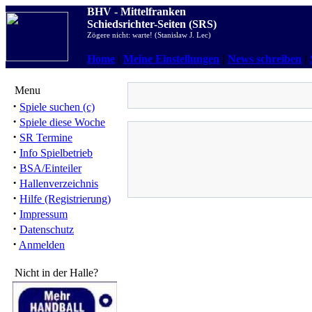
BHV - Mittelfranken
Schiedsrichter-Seiten (SRS)
Zögere nicht: warte! (Stanislaw J. Lec)
Home
|
Meine Einstellungen
|
News schreiben
|
Menu
·
Spiele suchen (c)
·
Spiele diese Woche
·
SR Termine
·
Info Spielbetrieb
·
BSA/Einteiler
·
Hallenverzeichnis
·
Hilfe (Registrierung)
·
Impressum
·
Datenschutz
·
Anmelden
Nicht in der Halle?