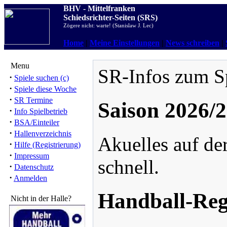
BHV - Mittelfranken
Schiedsrichter-Seiten (SRS)
Zögere nicht: warte! (Stanislaw J. Lec)
Home
|
Meine Einstellungen
|
News schreiben
|
Menu
SR-Infos zum Sp
·
Spiele suchen (c)
·
Spiele diese Woche
·
SR Termine
Saison 2026/
·
Info Spielbetrieb
·
BSA/Einteiler
·
Hallenverzeichnis
Akuelles auf der
·
Hilfe (Registrierung)
·
Impressum
schnell.
·
Datenschutz
·
Anmelden
Handball-Reg
Nicht in der Halle?