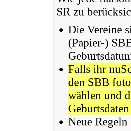
SR zu berücksic
Die Vereine 
(Papier-) SBB
Geburtsdatum 
Falls ihr nuS
den SBB fotog
wählen und da
Geburtsdaten 
Neue Regeln (