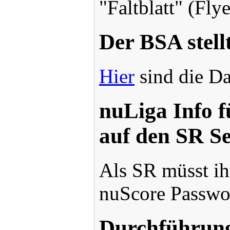
"Faltblatt" (Fly
Der BSA stellt
Hier
sind die Da
nuLiga Info f
auf den SR Se
Als SR müsst ih
nuScore Passwor
Durchführun